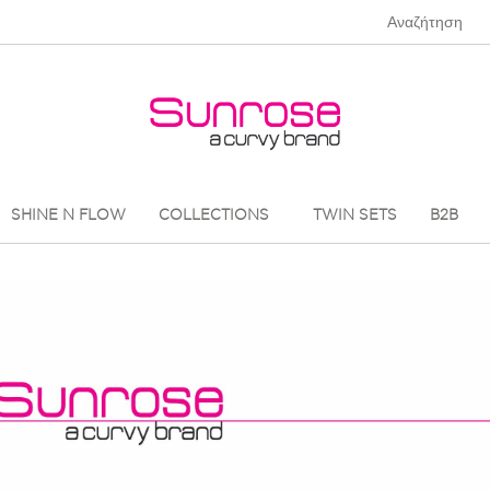
SHINE N FLOW
COLLECTIONS
TWIN SETS
B2B
______________________________________