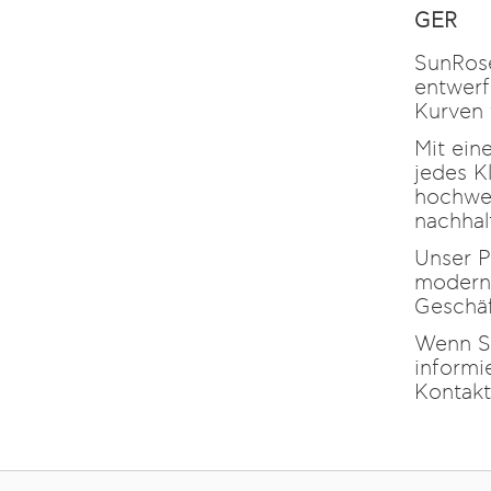
GER
SunRose
entwerf
Kurven 
Mit ein
jedes K
hochwer
nachhal
Unser P
moderne
Geschäf
Wenn Si
informi
Kontakt