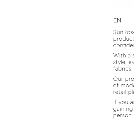
EN
SunRose
produce
confide
With a 
style, 
fabrics
Our pro
of mode
retail p
If you 
gaining
person 