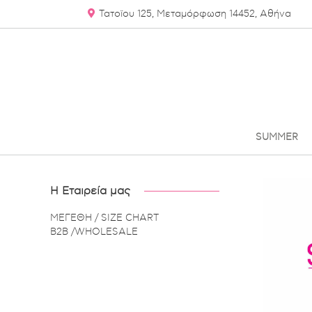
Τατοϊου 125
, Μεταμόρφωση
14452, Αθήνα
SUMMER
_______________________________________________
_________
_
_
Η Εταιρεία μας
ΜΕΓΕΘΗ / SIZE CHART
B2B /WHOLESALE