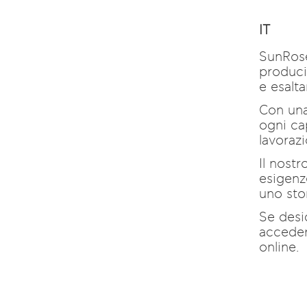
IT
SunRose
produci
e esalt
Con una
ogni ca
lavoraz
Il nost
esigenz
uno sto
Se desid
acceder
online.