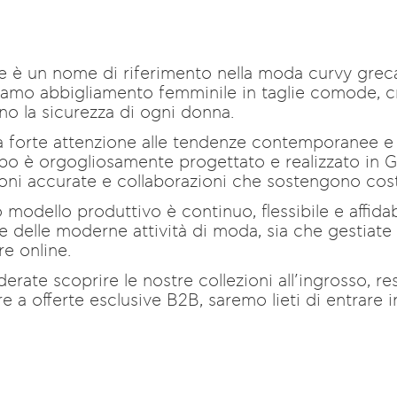
 è un nome di riferimento nella moda curvy greca 
amo abbigliamento femminile in taglie comode, cr
ano la sicurezza di ogni donna.
 forte attenzione alle tendenze contemporanee e al
po è orgogliosamente progettato e realizzato in Gre
ioni accurate e collaborazioni che sostengono co
ro modello produttivo è continuo, flessibile e affi
e delle moderne attività di moda, sia che gestiat
re online.
erate scoprire le nostre collezioni all’ingrosso, re
e a offerte esclusive B2B, saremo lieti di entrare