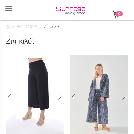
0
/
BOTTOMS
/
Ζιπ κιλότ
Ζιπ κιλότ