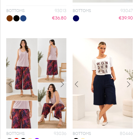
93013
93047
BOTTOMS
BOTTOMS
€
36.80
€
39.90
93036
80446
BOTTOMS
BOTTOMS