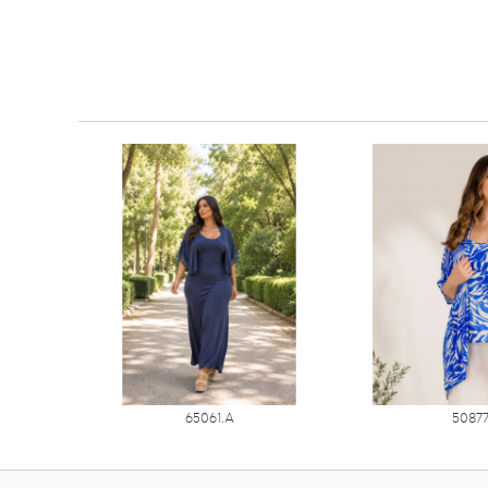
65061.Α
5087