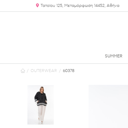
Τατοϊου 125
, Μεταμόρφωση
14452, Αθήνα
SUMMER
/
OUTERWEAR
/
60378