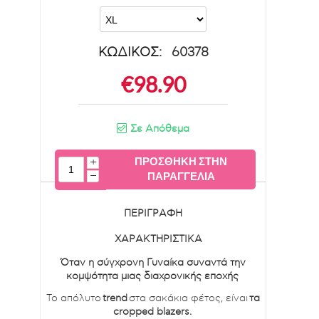
ΚΩΔΙΚΟΣ:
60378
€
98.90
Σε Απόθεμα
ΠΡΟΣΘΉΚΗ ΣΤΗΝ
+
−
ΠΑΡΑΓΓΕΛΊΑ
ΠΕΡΙΓΡΑΦΉ
ΧΑΡΑΚΤΗΡΙΣΤΙΚΆ
Όταν η σύγχρονη Γυναίκα συναντά την
κομψότητα μιας διαχρoνικής εποχής
Το απόλυτο
trend
στα σακάκια φέτος, είναι
τα
cropped blazers.