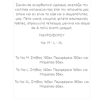
Σακάκι
σε ανορθωτικό ύφασμα, σκεπάζει την
κοιλίτσα κολακεύοντας έτσι την σιλουέτα μας
όποιο και αν είναι το size και ο σωματότυπός
μας. Πέτο γιακά, κουμπιά, φιλέτο εσωτερικές
τσέπες, στρογγυλό τελείωμα, μανίκια και σώμα
σε Α πολύ άνετη γραμμή.
ΜΑΥΡΟ/EKPOY
No: Μ - L - XL
To No M: Στήθος 130εκ Περιφέρεια 150εκ και
Μπράτσο 50εκ.
To No L: Στήθος 140εκ Περιφέρεια 160εκ και
Μπράτσο 55εκ.
To No XL: Στήθος 160εκ Περιφέρεια 180εκ και
Μπράτσο 60εκ.