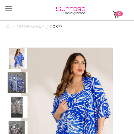
0
/
OUTERWEAR
/
50877
8
του
19