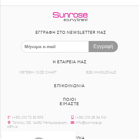
ΕΓΓΡΑΦΉ ΣΤΟ NEWSLETTER ΜΑΣ
Εγγραφή
Η ΕΤΑΙΡΕΊΑ ΜΑΣ
ΜΕΓΕΘΗ / SIZE CHART
B2B /WHOLESALE
ΕΠΙΚΟΙΝΩΝΊΑ
ΠΟΙΟΙ
ΕΙΜΑΣΤΕ
(+30) 210 72 32 593
(+30) 210 28 34 941
Τατοϊου 125, 14452 Μεταμόρφωση,
info@sunrose.gr
Αθήνα
SOCIAL MEDIA