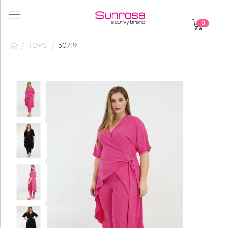
0
/
TOPS
/
50719
62
του
68