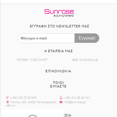
ΕΓΓΡΑΦΉ ΣΤΟ NEWSLETTER ΜΑΣ
Εγγραφή
Η ΕΤΑΙΡΕΊΑ ΜΑΣ
ΜΕΓΕΘΗ / SIZE CHART
B2B /WHOLESALE
ΕΠΙΚΟΙΝΩΝΊΑ
ΠΟΙΟΙ
ΕΙΜΑΣΤΕ
(+30) 210 72 32 593
(+30) 210 28 34 941
Τατοϊου 125, 14452 Μεταμόρφωση,
info@sunrose.gr
Αθήνα
SOCIAL MEDIA