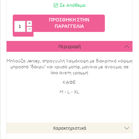
Σε Απόθεμα
ΠΡΟΣΘΉΚΗ ΣΤΗΝ
+
ΠΑΡΑΓΓΕΛΊΑ
−
Περιγραφή
Μπλούζα Jersey, στρογγυλή λαιμόκοψη με διακριτικό κόψιμο
μπροστά "δάκρυ" και χρυσό μοτίφ, μανίκια με άνοιγμα, σε
ίσια άνετη γραμμή
KAΦΕ
M - L - XL
Χαρακτηριστικά