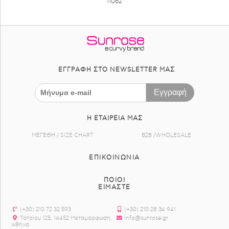
11062
ΕΓΓΡΑΦΉ ΣΤΟ NEWSLETTER ΜΑΣ
Εγγραφή
Η ΕΤΑΙΡΕΊΑ ΜΑΣ
ΜΕΓΕΘΗ / SIZE CHART
B2B /WHOLESALE
ΕΠΙΚΟΙΝΩΝΊΑ
ΠΟΙΟΙ
ΕΙΜΑΣΤΕ
(+30) 210 72 32 593
(+30) 210 28 34 941
Τατοϊου 125, 14452 Μεταμόρφωση,
info@sunrose.gr
Αθήνα