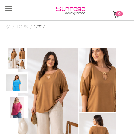
0
/
TOPS
/
17927
23
του
68