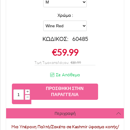
Xρώμα :
ΚΩΔΙΚΟΣ:
60485
€
59.99
Τιμή Τιμοκαταλόγου:
€
81.99
Σε Απόθεμα
ΠΡΟΣΘΉΚΗ ΣΤΗΝ
+
ΠΑΡΑΓΓΕΛΊΑ
−
Περιγραφή
Μια Υπέροχη Παλτό/Ζακέτα σε
Kashmir ύφασμα κοπής/