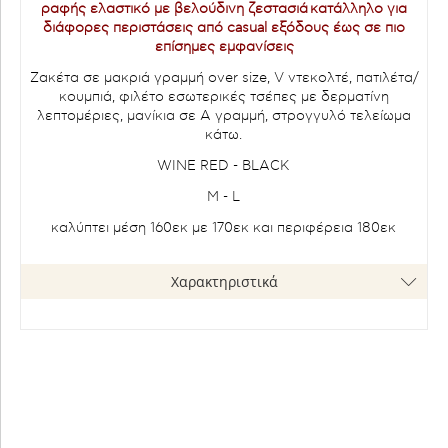
ραφής ελαστικό με βελούδινη ζεστασιά κατάλληλο για
διάφορες περιστάσεις από casual εξόδους έως σε πιο
επίσημες εμφανίσεις
Ζακέτα σε μακριά γραμμή over size, V ντεκολτέ, πατιλέτα/
κουμπιά, φιλέτο εσωτερικές τσέπες με δερματίνη
λεπτομέριες, μανίκια σε Α γραμμή, στρογγυλό τελείωμα
κάτω.
WINE RED - BLACK
M - L
καλύπτει μέση 160εκ με 170εκ και περιφέρεια 180εκ
Χαρακτηριστικά