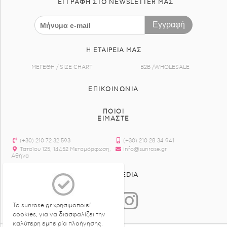
ΕΓΓΡΑΦΉ ΣΤΟ NEWSLETTER ΜΑΣ
Εγγραφή
Η ΕΤΑΙΡΕΊΑ ΜΑΣ
ΜΕΓΕΘΗ / SIZE CHART
B2B /WHOLESALE
ΕΠΙΚΟΙΝΩΝΊΑ
ΠΟΙΟΙ
ΕΙΜΑΣΤΕ
(+30) 210 72 32 593
(+30) 210 28 34 941
Τατοϊου 125, 14452 Μεταμόρφωση,
info@sunrose.gr
Αθήνα
SOCIAL MEDIA
Το sunrose.gr χρησιμοποιεί
cookies, για να διασφαλίζει την
καλύτερη εμπειρία πλοήγησης.