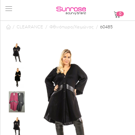
0
/
CLEARANCE
/
Φθινόπωρο/Χειμώνας
/
60485