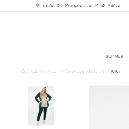
Τατοϊου 125
, Μεταμόρφωση
14452, Αθήνα
SUMMER
/
CLEARANCE
/
Φθινόπωρο/Χειμώνας
/
18187